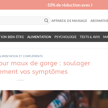
-10% de réduction avec le code "RELAX
APPAREIL DE MASSAGE
AROMATHÉ
ION BIEN-ÊTRE
ALIMENTATION
PSYCHOLOGIE
TESTS & AVIS
MA
LIMENTATION ET COMPLÉMENTS
ur maux de gorge : soulager
lement vos symptômes