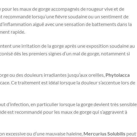
e pour les maux de gorge accompagnés de rougeur vive et de
nt recommandé lorsqu’une fièvre soudaine ou un sentiment de
s d’inflammation aiguë avec une sensation de battements dans la
ment rapide.
tent une irritation de la gorge après une exposition soudaine au
éconisé dès les premiers signes d’un mal de gorge, notamment si
orge ou des douleurs irradiantes jusqu’aux oreilles,
Phytolacca
ce. Ce traitement est idéal lorsque la douleur s’accentue lors de
ut d’infection, en particulier lorsque la gorge devient très sensible
mède est recommandé pour les maux de gorge qui s’aggravent à
ion excessive ou d’une mauvaise haleine,
Mercurius Solubilis
peut