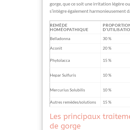
gorge, que ce soit une irritation légère 
s’intègre également harmonieusement dan
REMÈDE
PROPORTION
HOMÉOPATHIQUE
D’UTILISATIO
Belladonna
30 %
Aconit
20 %
Phytolacca
15 %
Hepar Sulfuris
10 %
Mercurius Solubilis
10 %
Autres remèdes/solutions
15 %
Les principaux traite
de gorge