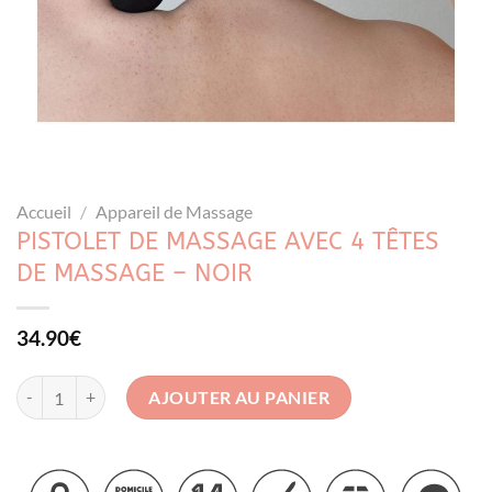
Accueil
/
Appareil de Massage
PISTOLET DE MASSAGE AVEC 4 TÊTES
DE MASSAGE – NOIR
34.90
€
quantité de Pistolet de massage avec 4 têtes de massage - Noir
AJOUTER AU PANIER