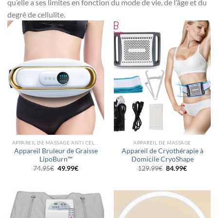
qu’elle a ses limites en fonction du mode de vie, de l’âge et du
degré de cellulite.
APPAREIL DE MASSAGE ANTI CELLULITE
APPAREIL DE MASSAGE
Appareil Bruleur de Graisse
Appareil de Cryothérapie à
LipoBurn™
Domicile CryoShape
Le
Le
Le
Le
74.95
€
49.99
€
129.99
€
84.99
€
prix
prix
prix
prix
initial
actuel
initial
actuel
était :
est :
était :
est :
74.95€.
49.99€.
129.99€.
84.99€.