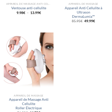
APPAREIL DE MASSAGE ANTI CELLULITE
APPAREIL DE MASSAGE
Appareil Anti Cellulite à
Ventouse anti-cellulite
Ultrason
Plage
9.98
€
–
13.99
€
de
DermaLumia™
prix :
Le
Le
85.95
€
49.99
€
9.98€
prix
prix
à
initial
actuel
13.99€
était :
est :
85.95€.
49.99€.
APPAREIL DE MASSAGE
Appareil de Massage Anti
Cellulite
Roller Électrique