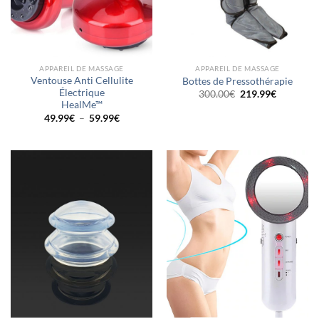
APPAREIL DE MASSAGE
APPAREIL DE MASSAGE
Ventouse Anti Cellulite
Bottes de Pressothérapie
Électrique
Le
Le
300.00
€
219.99
€
prix
prix
HealMe™
initial
actuel
Plage
49.99
€
–
59.99
€
était :
est :
de
300.00€.
219.99€.
prix :
49.99€
à
59.99€