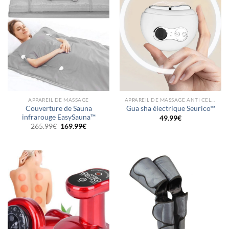
APPAREIL DE MASSAGE
APPAREIL DE MASSAGE ANTI CELLULITE
Couverture de Sauna
Gua sha électrique Seurico™
infrarouge EasySauna™
49.99
€
Le
Le
265.99
€
169.99
€
prix
prix
initial
actuel
était :
est :
265.99€.
169.99€.