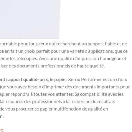
ournable pour tous ceux ⁤qui recherchent un support fiable et de
e en fait un choix⁢ parfait pour une ‌variété d’applications, que ce
u même‌ les télécopies.​ Avec une qualité d’impression ⁢homogène et
aliser des documents professionnels de haute qualité.
ent rapport qualité-prix
,⁤ le papier‍ Xerox Performer est un choix
n. Que vous ayez besoin d’imprimer des documents importants pour
papier⁣ répondra ‌à toutes vos attentes. Sa compatibilité avec les
laire auprès des professionnels à ⁣la ⁢recherche​ de résultats
e vous procurer ce papier multifonction ⁤de​ qualité‌ en
n
.
s