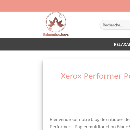
Passer
au
contenu
Recherche
pour :
RELAXAT
Xerox Performer Pa
Bienvenue sur notre blog de critiques‌ de
Performer – Papier multifonction Blanc‌ 80