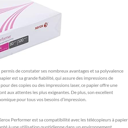
a permis de constater‌ ses nombreux avantages‍ et sa polyvalence
apier est sa grande fiabilité,‍ qui assure des​ impressions de⁤
 pour des copies‍ ou des ​impressions laser, ce papier⁢ offre une
nt aux attentes les plus exigeantes. De plus, son excellent
onomique pour⁤ tous vos besoins d’impression.
rox Performer est sa compatibilité avec​ les télécopieurs à​ papier​
 adapté à une utilisation quotidienne dans un environnement