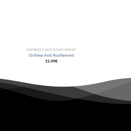
+
APPAREILS ANTI RONFLEMENT
Orthèse Anti Ronflement
15.99
€