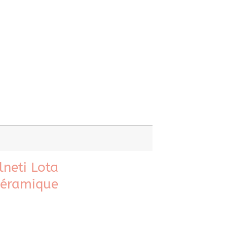
lneti Lota
céramique