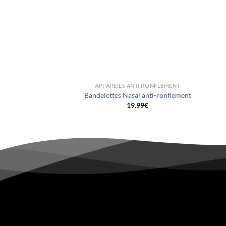
+
+
APPAREILS ANTI RONFLEMENT
Bandelettes Nasal anti-ronflement
19.99
€