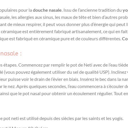
populaires pour la
douche nasale
. Issu de l’ancienne tradition du
yog
sale, les allergies aux sinus, les maux de tête et bien d’autres p
ttant de mieux respirer, il peut vous donner plus d’énergie qui peut
céramique est entièrement fabriqué artisanalement, ce qui en fai
que est fabriqué en céramique pure et de couleurs différentes.
Co
 nasale :
étapes. Commencez par remplir le pot de Neti avec de l’eau tiède (
odé (vous pouvez également utiliser du sel de qualité USP). Inclinez
ieur puisse voir le drain de l’évier en biais. Insérez le bec dans la n
ar le nez. Après quelques secondes, l’eau commencera à s’écouler de l
e, ainsi que le pot nasal pour obtenir un écoulement régulier. Tout en
neti est utilisé depuis des siècles par les saints et les yogis.