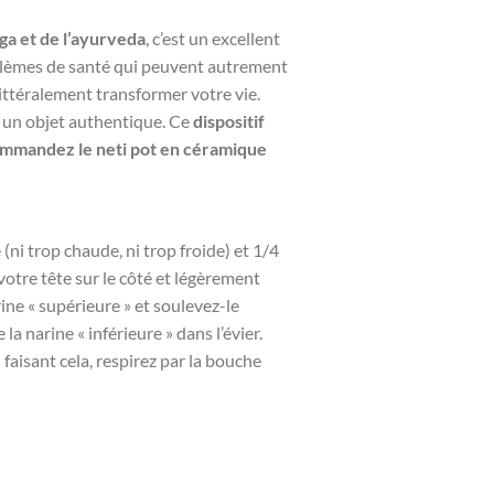
a et de l’ayurveda
, c’est un excellent
roblèmes de santé qui peuvent autrement
 littéralement transformer votre vie.
t un objet authentique. Ce
dispositif
mmandez le neti pot en céramique
ni trop chaude, ni trop froide) et 1/4
 votre tête sur le côté et légèrement
arine « supérieure » et soulevez-le
a narine « inférieure » dans l’évier.
 faisant cela, respirez par la bouche