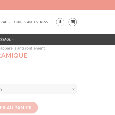
LAX"
RAPIE
OBJETS ANTI STRESS
SSAGE
appareils anti ronflement
ÉRAMIQUE
ramique
ER AU PANIER