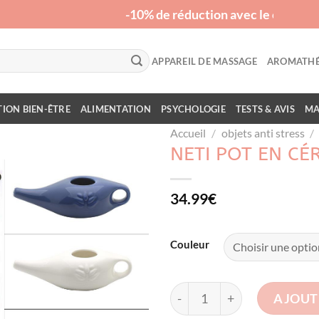
-10% de réduction avec le code "RE
APPAREIL DE MASSAGE
AROMATHÉ
ION BIEN-ÊTRE
ALIMENTATION
PSYCHOLOGIE
TESTS & AVIS
MA
Accueil
/
objets anti stress
/
NETI POT EN C
34.99
€
Couleur
quantité de Neti Pot en cé
AJOUT