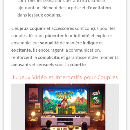
contrôler les sensations de l’autre à distance,
ajoutant un élément de surprise et d’
excitation
dans les
jeux coquins
.
Ces
jeux coquins
et accessoires sont conçus pour les
couples désirant
pimenter
leur
intimité
et explorer
ensemble leur
sexualité
de manière
ludique
et
excitante
. Ils encouragent la communication,
renforcent la
complicité
, et garantissent des moments
amusants
et
sensuels
sous la
couette
.
III. Jeux Vidéo et Interactifs pour Couples