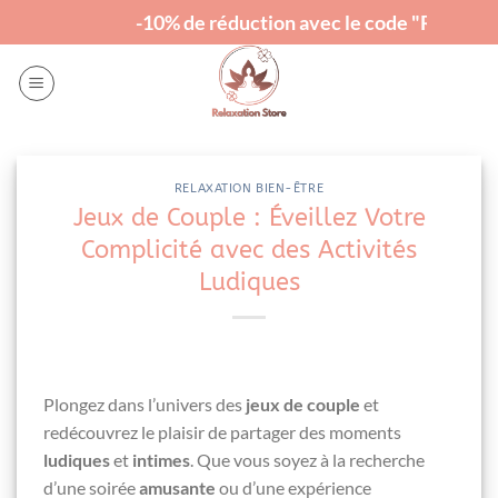
Passer
-10% de réduction avec le code "RELAX"
au
contenu
RELAXATION BIEN-ÊTRE
Jeux de Couple : Éveillez Votre
Complicité avec des Activités
Ludiques
Plongez dans l’univers des
jeux de couple
et
redécouvrez le plaisir de partager des moments
ludiques
et
intimes
. Que vous soyez à la recherche
d’une soirée
amusante
ou d’une expérience