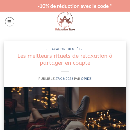
Passer
-10% de réduction avec le code "RELAX"
au
contenu
RELAXATION BIEN-ÊTRE
Les meilleurs rituels de relaxation à
partager en couple
PUBLIÉ LE
27/06/2026
PAR
OPIDZ