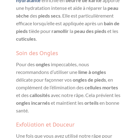
hydratante
enrichie en
beurre de karité
apporte
une hydratation intense et aide à réparer la
peau
sèche
des
pieds secs
. Elle est particulièrement
efficace lorsqu’elle est appliquée après un
bain de
pieds
tiède pour
ramollir
la
peau des pieds
et les
cuticules
.
Soin des Ongles
Pour des
ongles
impeccables, nous
recommandons d’utiliser une
lime à ongles
délicate pour façonner vos
ongles de pieds
, en
complément de l’élimination des
cellules mortes
et des
callosités
avec notre râpe. Cela prévient les
ongles incarnés
et maintient les
orteils
en bonne
santé.
Exfoliation et Douceur
Une fois que vous avez utilisé notre râpe pour