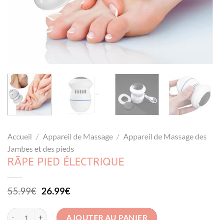
Accueil
/
Appareil de Massage
/
Appareil de Massage des
Jambes et des pieds
RÂPE PIED ÉLECTRIQUE
Le
Le
55.99
€
26.99
€
prix
prix
initial
actuel
quantité de Râpe Pied Électrique
AJOUTER AU PANIER
était :
est :