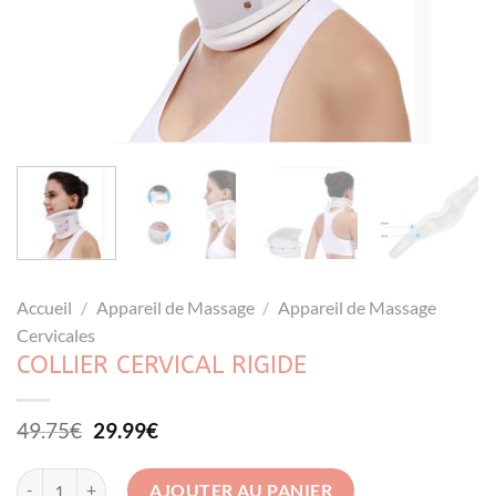
Accueil
/
Appareil de Massage
/
Appareil de Massage
Cervicales
COLLIER CERVICAL RIGIDE
Le
Le
49.75
€
29.99
€
prix
prix
initial
actuel
quantité de Collier Cervical Rigide
AJOUTER AU PANIER
était :
est :