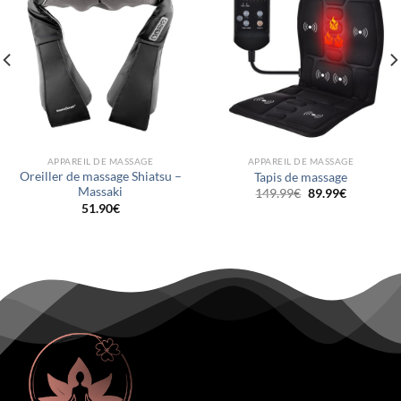
APPAREIL DE MASSAGE
APPAREIL DE MASSAGE
Oreiller de massage Shiatsu –
Tapis de massage
Massaki
Le
Le
149.99
€
89.99
€
prix
prix
51.90
€
initial
actuel
était :
est :
149.99€.
89.99€.